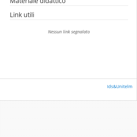
Materiale didattico
Link utili
Nessun link segnalato
Ids&Unitelm